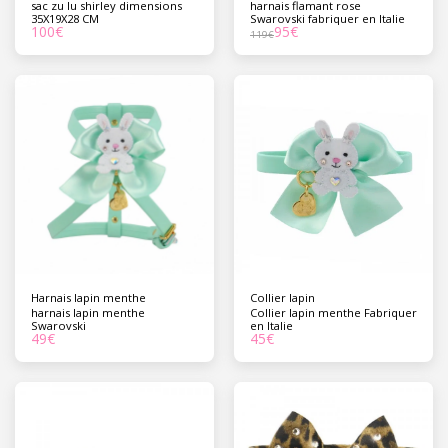
sac zu lu shirley dimensions
harnais flamant rose
35X19X28 CM
Swarovski fabriquer en Italie
100
€
95
€
119
€
Harnais lapin menthe
Collier lapin
harnais lapin menthe
Collier lapin menthe Fabriquer
Swarovski
en Italie
49
€
45
€